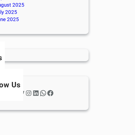
ugust 2025
ly 2025
une 2025
s
low Us
Twitter
Instagram
LinkedIn
WhatsApp
Facebook