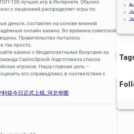
ТОП-100 лучших игр в Интернете. Обычно
A
ино с лицензией распределяет игры по
Ju
J
ые деньги, составлен на основе мнений
надёжные онлайн казино. Во времена советской
рещены. Правительство пыталось
е так просто.
ирайте казино с бездепозитными бонусами за
Tag
оманда CasinoSpisok подготовила список
ийских игроков. Наша главная цель –
ценить его справедливо, в соответствии с
Fol
户利益今日正式上线_河北华图