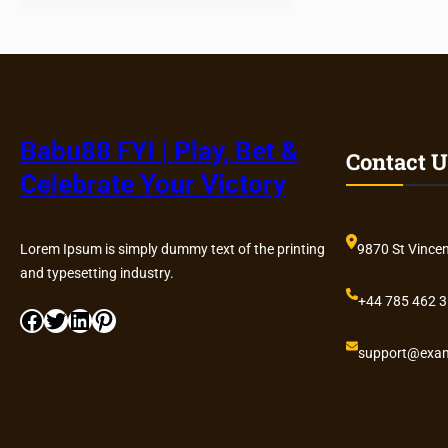
开
云
速
度
与
技
Babu88 FYI | Play, Bet &
Contact U
巧
Celebrate Your Victory
，
一
拍
Lorem Ipsum is simply dummy text of the printing
9870 St Vincen
即
and typesetting industry.
合
！
+44 785 462 
Facebook
Twitter
LinkedIn
Pinterest
support@exa