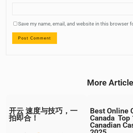
Save my name, email, and website in this browser f
More Articl
开云 速度与技巧，一
Best Online 
拍即合！
Canada ️ Top
Canadian Ca
2025