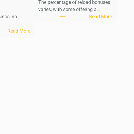
The percentage of reload bonuses
varies, with some offering a…
:
sinos, no
Read More
O
u…
:
n
Read More
B
l
e
i
s
n
t
e
O
S
n
l
l
o
i
t
n
s
e
C
C
a
a
s
s
i
i
n