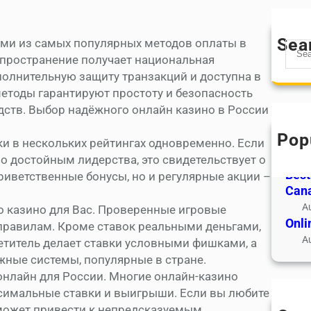
Sea
ими из самых популярных методов оплаты в
S
спространение получает национальная
e
полнительную защиту транзакций и доступна в
a
методы гарантируют простоту и безопасность
r
едств. Выбор надёжного онлайн казино в России
c
h
Pop
开云
ки в нескольких рейтингах одновременно. Если
 достойным лидерства, это свидетельствует о
A
Best
приветственные бонусы, но и регулярные акции –
Cana
A
это казино для Вас. Проверенные игровые
Onli
 правилам. Кроме ставок реальными деньгами,
A
етитель делает ставки условными фишками, а
жные системы, популярные в стране.
онлайн для России. Многие онлайн-казино
симальные ставки и выигрыши. Если вы любите
 может привести к непредсказуемым