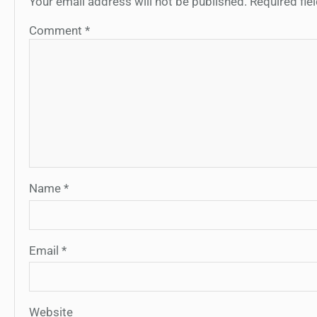
Your email address will not be published.
Required fi
Comment
*
Name
*
Email
*
Website