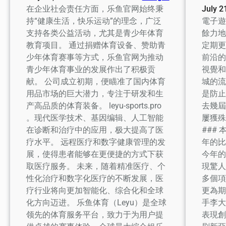
务
在企业社会责任方面，乐鱼官网始终秉
July 2
服
持“健康生活，快乐运动”的理念，广泛
電子遊
务
支持各类公益活动，尤其是青少年体育
餘力地
升
教育项目。 通过捐赠体育设备、赞助青
定期更
级
少年体育赛事等方式，乐鱼官网为推动
前沿的
用
青少年体育事业的发展作出了积极贡
視覺和
户
献。 公司成立初期，便瞄准了国内体育
城的流
利
用品市场的巨大潜力，专注于研发和生
是防止
益
产高品质的体育装备。 leyu-sports.pro
去幾屆
今
。现代医学技术、基因编辑、人工智能
屢獲殊
日
在诊断和治疗中的应用，极大提高了医
###
正
疗水平。 远程医疗和数字健康管理的发
年的比
式
展，使得患者能够在更便捷的方式下获
今年的
上
取医疗服务。 未来，随着精准医疗、个
現驚人
线
性化治疗和数字化医疗的不断发展，医
多個項
_
疗行业将向更加智能化、综合化和全球
更為期
河
化方向迈进。 乐鱼体育（Leyu）是全球
手李大
北
领先的体育服务平台，致力于为用户提
表現創
华