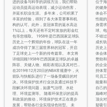
进的设备与科学的训练方法，我们帮助
位于海
运动员提高运动表现，减少运动伤害，
的健身
并延长职业生涯。 多年来，公司积累了
体会不
丰富的经验，得到了各大体育赛事和机
性能的
构的认可。此外，皇冠体育的返水高达
身需求
1%以上，每天还有不定时发放的彩金红
球、电
包等您领取。 1958年是巴西国家足球队
不错过
历史上一个辉煌的年份，球队在这一年
成长轨
成功夺得了第三届世界杯的冠军，开启
历史上
了足球史上一个新的传奇篇章。 本文将
体会体
详细回顾1958年巴西国家足球队的卓越
赞助和
阵容、关键人物、精彩表现以及其对巴…
的企业
在2019年12月20日的NBA常规赛中，火
持体育
箭队与快船队进行了一场备受瞩目的对
司员工
决。环境保护技术行业涉及通过科技手
能量和
段解决环境问题，如废气治理、水处
自己的
理、环境监测等。 随着环保意识的提高
巅峰对
和政策的推动，环境保护技术正在逐步
顶尖对
发展，帮助各行业实现绿色转型。 未
疑吸引