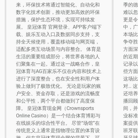
来，环保技术将通过智能化、自动化和
季的德
数字化技术创新，推动更加高效的环保
难以忽
措施，保护生态环境，实现可持续发
更是令
展。 皇冠体育 官网登录、APP客户端下
中，广
载、娱乐互动入口及数据同步支持，支
本场比
持全天候使用，覆盖移动端与网页端，
争夺胜
适配多类互动场景与内容整合。 体育是
方面深
生活的重要组成部分，将世界各地的人
的近期
们聚集在一起。通过这一战略合作，皇
记录以
冠体育与AG百家乐不仅在内容和技术上
些方面
进行了深度整合，也在安全性和用户体
这场比
验上做到了极致优化。 无论是玩家的账
对… 
户安全、资金存取，还是游戏的流畅度
还培养
和公平性，两个平台都做到了高度保
播回顾
障。 皇冠体育现金网（Crownsports
间，并
Online Casino）是一个结合体育博彩与
业标准
在线娱乐的综合性平台。 尽管“场馆”在
案提供
传统意义上通常是指物理位置的体育设
班牙联
施，但在皇冠体育现金网的背景下，可
牙足球