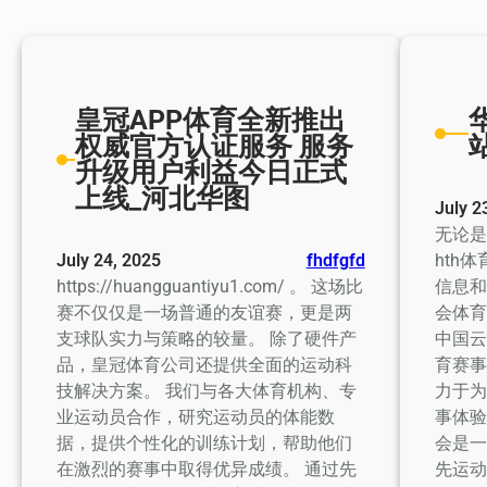
皇冠APP体育全新推出
权威官方认证服务 服务
站
升级用户利益今日正式
上线_河北华图
July 2
无论是
July 24, 2025
fhdfgfd
hth
https://huangguantiyu1.com/ 。 这场比
信息和精
赛不仅仅是一场普通的友谊赛，更是两
会体育
支球队实力与策略的较量。 除了硬件产
中国云
品，皇冠体育公司还提供全面的运动科
育赛事
技解决方案。 我们与各大体育机构、专
力于为
业运动员合作，研究运动员的体能数
事体验
据，提供个性化的训练计划，帮助他们
会是一
在激烈的赛事中取得优异成绩。 通过先
先运动