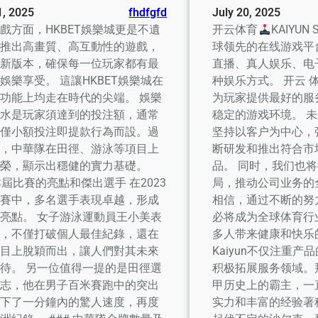
1, 2025
fhdfgfd
July 20, 2025
戲方面，HKBET娛樂城更是不遺
开云体育
KAIYUN 
推出高畫質、高互動性的遊戲，
球领先的在线游戏平
新版本，確保每一位玩家都有最
直播、真人娱乐、电
娛樂享受。 這讓HKBET娛樂城在
种娱乐方式。 开云 
功能上均走在時代的尖端。 娛樂
为玩家提供最好的服
水是玩家須達到的投注額，通常
稳定的游戏环境。 未来
僅小額投注即提款行為而設。過
坚持以客户为中心，
，中華隊在田徑、游泳等項目上
断研发和推出符合市
榮，顯示出穩健的實力基礎。
品。 同时，我们也
 本屆比賽的亮點和傑出選手 在2023
局，推动公司业务的
賽中，多名選手表現卓越，形成
相信，通过不断的努力
亮點。 女子游泳運動員王小美表
必将成为全球体育行
，不僅打破個人最佳紀錄，還在
多人带来健康和快乐
目上脫穎而出，讓人們對其未來
Kaiyun不仅注重
待。 另一位值得一提的是田徑選
积极拓展服务领域。
志，他在男子百米賽跑中的突出
甲历史上的霸主，一
下了一分鐘內的驚人速度，再度
实力和丰富的经验著