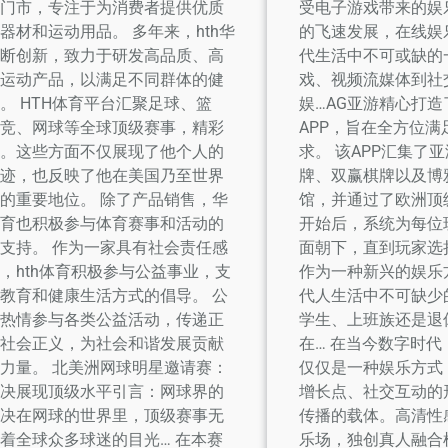
门市，专注于为消费者提供优质
受电子游戏带来的娱
器材和运动用品。 多年来，hth华
的飞速发展，在线娱
断创新，致力于研发高品质、高
代生活中不可或缺的
运动产品，以满足不同群体的健
戏、视频流媒体到社
。 HTH体育平台汇聚足球、篮
娱…AG亚游精心打
竞、网球等全球顶级赛事，精彩
APP，旨在全方位
。这些方面不仅展现了他个人的
求。 该APP汇集了
迹，也反映了他在美国乃至世界
牌、双赢棋牌以及博
的重要地位。 除了产品销售，华
馆，并通过了欧洲顶
育也积极参与体育赛事和活动的
开始后，系统为每位
支持。 作为一家具有社会责任感
面朝下，直到玩家选
，hth体育积极参与公益事业，支
作为一种新兴的娱乐
教育和健康生活方式的倡导。 公
代人生活中不可缺少
热情参与各类公益活动，传递正
学生、上班族还是退
社会正义，为社会和谐发展贡献
在… 在当今数字时
力量。 北美洲网球明星邀请赛：
仅仅是一种娱乐方式
决展现顶级水平引言：网球界的
增长点、社交互动的
决在网球的世界里，顶级赛事无
传播的载体。高清性
着全球众多球迷的目光… 在本赛
乐场，独创真人融合