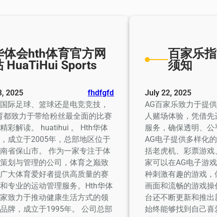
华体会hth体育官方网
百家乐指
 HuaTiHui Sports
须知
3, 2025
fhdfgfd
July 22, 2025
国际足球、篮球还是电竞竞技，
AG百家乐致力于提
体育都致力于带给粉丝最全面的比赛
人赌场体验，凭借先
彩解读。 huatihui 。 Hth华体
服务，确保透明、公
，成立于2005年，总部地区位于
AG电子提供多样化
南省保山市。 作为一家专注于体
括老虎机、彩票游戏
策划与管理的公司，体育之巅致
家可以在AG电子游
广大体育爱好者提供高质量的赛
种刺激有趣的游戏，
和专业的运动管理服务。Hth华体
画面和流畅的游戏操作
家致力于推动健康生活方式的领
台还不断更新和推出
品牌，成立于1995年。 公司总部
始终能够找到自己喜