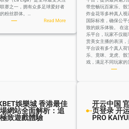
联赛之一，拥有众多足球爱好者
带您畅玩百家乐、骰
的粉丝群体。…
炸金花等多种真人视
:
Read More
国际标准，确保公平
华
致的娱乐体验。 在
体
乐平台，玩家不仅能
会
赏美女主播的表演，
hth
平台设有多个真人荷
体
乐、竟咪、龙虎、骰
育
戏，满足不同玩家的
官
方
网
站
HuaTiHui
KBET娛樂城 香港最佳
开云中国 
Sports
場網站全面解析：追
页登录 开
極致遊戲體驗
PRO KAIY