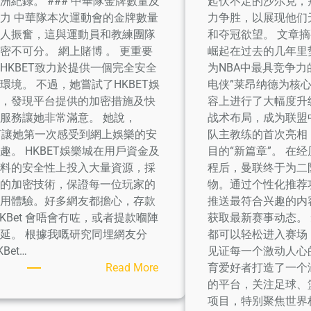
洲紀錄。 ### 中華隊金牌數量及
起伏不定的沙尔克，
力 中華隊本次運動會的金牌數量
力争胜，以展现他们
人振奮，這與運動員和教練團隊
和夺冠欲望。 文章
密不可分。 網上賭博 。 更重要
崛起在过去的几年里
HKBET致力於提供一個完全安全
为NBA中最具竞争力
環境。 不過，她嘗試了HKBET娛
电侠”莱昂纳德为核
，發現平台提供的加密措施及快
容上进行了大幅度升
服務讓她非常滿意。 她說，
战术布局，成为联盟
ET讓她第一次感受到網上娛樂的安
队主教练的首次亮相
趣。 HKBET娛樂城在用戶資金及
目的“新篇章”。 在
料的安全性上投入大量資源，採
程后，曼联终于为二
的加密技術，保證每一位玩家的
物。通过个性化推荐
用體驗。好多網友都擔心，存款
推送最符合兴趣的内
HKBet 會唔會冇咗，或者提款嗰陣
获取最新赛事动态。
延。 根據我嘅研究同埋網友分
都可以轻松进入赛场
Bet…
见证每一个激动人心
:
Read More
育爱好者打造了一个
HKBET
的平台，关注足球、
娛
项目，特别聚焦世界