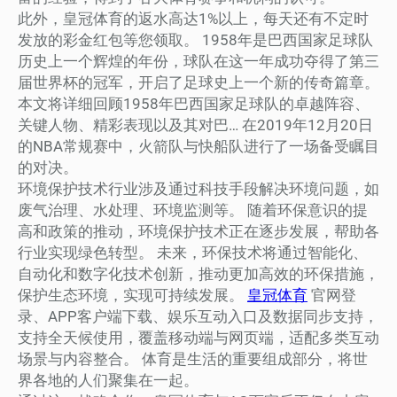
此外，皇冠体育的返水高达1%以上，每天还有不定时
发放的彩金红包等您领取。 1958年是巴西国家足球队
历史上一个辉煌的年份，球队在这一年成功夺得了第三
届世界杯的冠军，开启了足球史上一个新的传奇篇章。
本文将详细回顾1958年巴西国家足球队的卓越阵容、
关键人物、精彩表现以及其对巴… 在2019年12月20日
的NBA常规赛中，火箭队与快船队进行了一场备受瞩目
的对决。
环境保护技术行业涉及通过科技手段解决环境问题，如
废气治理、水处理、环境监测等。 随着环保意识的提
高和政策的推动，环境保护技术正在逐步发展，帮助各
行业实现绿色转型。 未来，环保技术将通过智能化、
自动化和数字化技术创新，推动更加高效的环保措施，
保护生态环境，实现可持续发展。
皇冠体育
官网登
录、APP客户端下载、娱乐互动入口及数据同步支持，
支持全天候使用，覆盖移动端与网页端，适配多类互动
场景与内容整合。 体育是生活的重要组成部分，将世
界各地的人们聚集在一起。