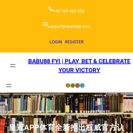
Skip
to
+44 785 462 358
content
support@example.com
LOGIN
/
REGISTER
BABU88 FYI | PLAY, BET & CELEBRATE
YOUR VICTORY
Facebook
Twitter
LinkedIn
Pinterest
皇冠APP体育全新推出权威官方认