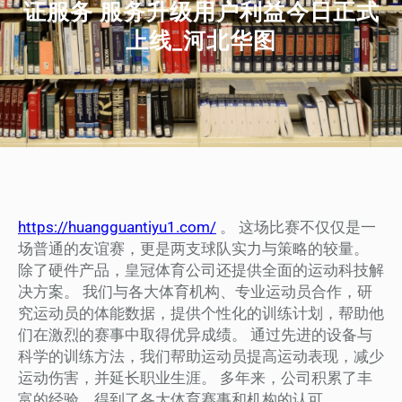
证服务 服务升级用户利益今日正式
上线_河北华图
https://huangguantiyu1.com/
。 这场比赛不仅仅是一
场普通的友谊赛，更是两支球队实力与策略的较量。
除了硬件产品，皇冠体育公司还提供全面的运动科技解
决方案。 我们与各大体育机构、专业运动员合作，研
究运动员的体能数据，提供个性化的训练计划，帮助他
们在激烈的赛事中取得优异成绩。 通过先进的设备与
科学的训练方法，我们帮助运动员提高运动表现，减少
运动伤害，并延长职业生涯。 多年来，公司积累了丰
富的经验，得到了各大体育赛事和机构的认可。