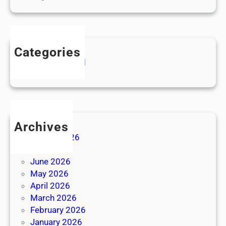
d
i
a
n
o
T
S
Categories
o
l
p
Uncategorized
o
1
t
0
s
C
a
n
Archives
a
August 2026
d
July 2026
i
June 2026
a
May 2026
n
April 2026
C
March 2026
a
February 2026
s
January 2026